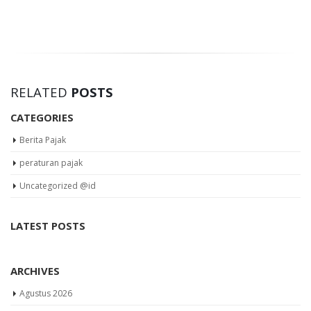
RELATED
POSTS
CATEGORIES
Berita Pajak
peraturan pajak
Uncategorized @id
LATEST POSTS
ARCHIVES
Agustus 2026