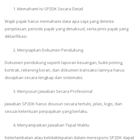
Memahami Isi SP2DK Secara Detail
Wajib pajak harus memahami data apa saja yang diminta
penjelasan, periode pajak yang dimaksud, serta jenis pajak yang
diklarifikasi.
Menyiapkan Dokumen Pendukung
Dokumen pendukung seperti laporan keuangan, bukti potong,
kontrak, rekening koran, dan dokumen transaksi lainnya harus
disiapkan secara lengkap dan sistematis.
Menyusun Jawaban Secara Profesional
Jawaban SP2DK harus disusun secara tertulis, jelas, logis, dan
sesuai ketentuan perpajakan yang berlaku.
Menyampaikan Jawaban Tepat Waktu
Keterlambatan atau ketidaktepatan dalam merespons SP2DK dapat