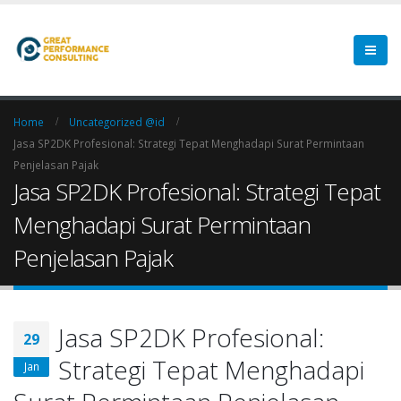
Home
Uncategorized @id
Jasa SP2DK Profesional: Strategi Tepat Menghadapi Surat Permintaan
Penjelasan Pajak
Jasa SP2DK Profesional: Strategi Tepat
Menghadapi Surat Permintaan
Penjelasan Pajak
Jasa SP2DK Profesional:
29
Strategi Tepat Menghadapi
Jan