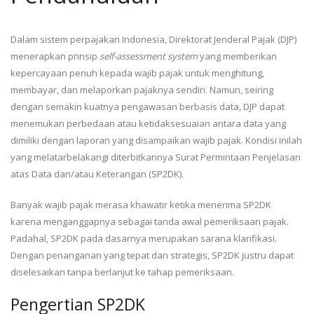
Dalam sistem perpajakan Indonesia, Direktorat Jenderal Pajak (DJP)
menerapkan prinsip
self-assessment system
yang memberikan
kepercayaan penuh kepada wajib pajak untuk menghitung,
membayar, dan melaporkan pajaknya sendiri. Namun, seiring
dengan semakin kuatnya pengawasan berbasis data, DJP dapat
menemukan perbedaan atau ketidaksesuaian antara data yang
dimiliki dengan laporan yang disampaikan wajib pajak. Kondisi inilah
yang melatarbelakangi diterbitkannya Surat Permintaan Penjelasan
atas Data dan/atau Keterangan (SP2DK).
Banyak wajib pajak merasa khawatir ketika menerima SP2DK
karena menganggapnya sebagai tanda awal pemeriksaan pajak.
Padahal, SP2DK pada dasarnya merupakan sarana klarifikasi.
Dengan penanganan yang tepat dan strategis, SP2DK justru dapat
diselesaikan tanpa berlanjut ke tahap pemeriksaan.
Pengertian SP2DK