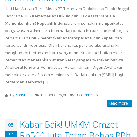
Hati-Hati Aturan Baru: Akses PT Terancam Diblokir Jika Tidak Unggah
Laporan RUPS Kementerian Hukum dan Hak Asasi Manusia
(Kemenkumham) Republik Indonesia kini semakin memperketat
pengawasan administratif terhadap badan hukum. Langkah tegas
ini bertujuan untuk meningkatkan transparansi dan kepatuhan
korporasi di Indonesia. Oleh karena itu, para pelaku usaha kini
menghadapi tantangan baru yang memerlukan perhatian ekstra.
Pemerintah menetapkan aturan ketat yang menyatakan bahwa
Direktorat Jenderal Administrasi Hukum Umum (Ditjen AHU) akan
memblokir akses Sistem Administrasi Badan Hukum (SABH) bagi
Perseroan Terbatas [...]
By
Konsultan
Tak Berkategori
0 Comments
Read more...
Kabar Baik! UMKM Omzet
03
Rp500 Juta Tetap Bebas PPh
Jun