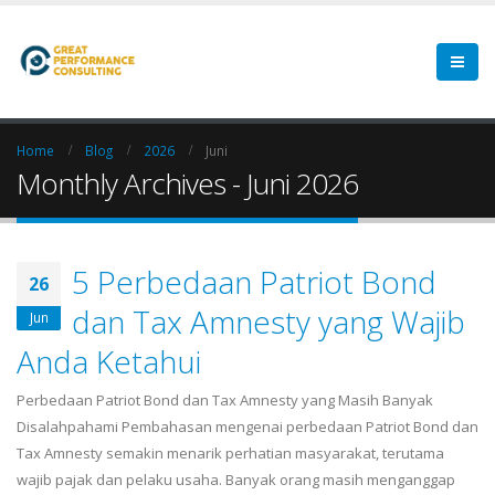
Home
Blog
2026
Juni
Monthly Archives - Juni 2026
5 Perbedaan Patriot Bond
26
dan Tax Amnesty yang Wajib
Jun
Anda Ketahui
Perbedaan Patriot Bond dan Tax Amnesty yang Masih Banyak
Disalahpahami Pembahasan mengenai perbedaan Patriot Bond dan
Tax Amnesty semakin menarik perhatian masyarakat, terutama
wajib pajak dan pelaku usaha. Banyak orang masih menganggap