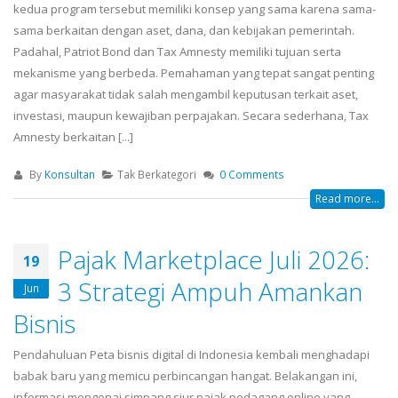
kedua program tersebut memiliki konsep yang sama karena sama-
sama berkaitan dengan aset, dana, dan kebijakan pemerintah.
Padahal, Patriot Bond dan Tax Amnesty memiliki tujuan serta
mekanisme yang berbeda. Pemahaman yang tepat sangat penting
agar masyarakat tidak salah mengambil keputusan terkait aset,
investasi, maupun kewajiban perpajakan. Secara sederhana, Tax
Amnesty berkaitan [...]
By
Konsultan
Tak Berkategori
0 Comments
Read more...
Pajak Marketplace Juli 2026:
19
3 Strategi Ampuh Amankan
Jun
Bisnis
Pendahuluan Peta bisnis digital di Indonesia kembali menghadapi
babak baru yang memicu perbincangan hangat. Belakangan ini,
informasi mengenai simpang siur pajak pedagang online yang