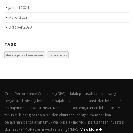
Januari 2024
Maret 2023
Oktober 2020
TAGS
denda pajak kendaraan
peran pajak
Great Performance Consulting (GPC) adalah perusahaan jasa yang
bergerak di bidang konsultan pajak, layanan akuntansi, dan konsultan
manajemen di Jakarta Pusat. Kami telah berpengalaman lebih dari 15
tahun di bidang perpajakan dan akuntansi dengan memberikan
pelayanan perpajakan untuk wajib pajak individu, perusahaan investasi
domestik (PMDN) dan investasi asing (PMA).
View More