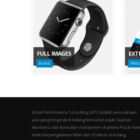
FULL IMAGES
EXT
Brand
Webs
Great Performance Consulting (GPC) adalah perusahaan
jasa yang bergerak di bidang konsultan pajak, layanan
akuntansi, dan konsultan manajemen di Jakarta Pusat. Kam
telah berpengalaman lebih dari 15 tahun di bidang