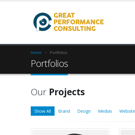
Home
Portfolios
Portfolios
Our
Projects
Show All
Brand
Design
Medias
Website