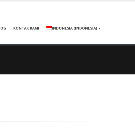
LOG
KONTAK KAMI
INDONESIA
(
INDONESIA
)