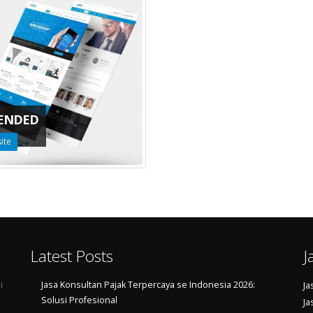
ENDED
ite
Latest Posts
J
i
Jasa Konsultan Pajak Terpercaya se Indonesia 2026:
Ja
Solusi Profesional
Ja