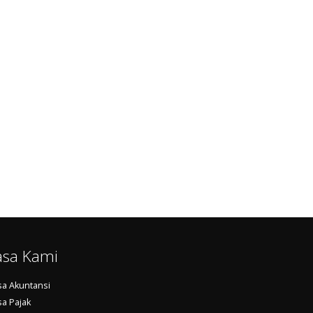
asa Kami
sa Akuntansi
sa Pajak